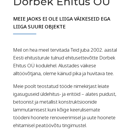
Dorbek Ehitus OÜ
MEIE JAOKS EI OLE LIIGA VÄIKESEID EGA
LIIGA SUURI OBJEKTE
Meil on hea meel tervitada Teid juba 2002. aastal
Eesti ehitusturule tulnud ehitusettevõtte Dorbek
Ehitus OÜ kodulehel. Alustades väikese
alltöövõtjana, oleme käinud pika ja huvitava tee.
Meie poolt teostatud tööde nimekirjast leiate
igasuguseid üldehitus- ja eritöid – alates puidust,
betoonist ja metallist konstruktsioonide
lammutamisest kuni kõige keerulisemate
töödeni hoonete renoveerimisel ja uute hoonete
ehitamisel peatöövõtu tingimustel.