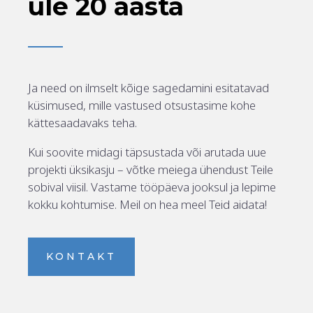
üle 20 aasta
Ja need on ilmselt kõige sagedamini esitatavad
küsimused, mille vastused otsustasime kohe
kättesaadavaks teha.
Kui soovite midagi täpsustada või arutada uue
projekti üksikasju – võtke meiega ühendust Teile
sobival viisil. Vastame tööpäeva jooksul ja lepime
kokku kohtumise. Meil on hea meel Teid aidata!
KONTAKT