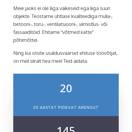
Meie jaoks ei ole liiga väikeseid ega liiga suuri
objekte. Teostame ühtlase kvaliteediga mulla-,
betooni-, toru-, ventilatsiooni-, viimistlus- või
fassaaditöid. Ehitame “võtmed kätte”
põhimõttel.
Ning kui otsite usaldusväärset ehituse töövõtjat,
on meil siiralt hea meel Teid aidata.
20
20 AASTAT PIDEVAT ARENGUT
145