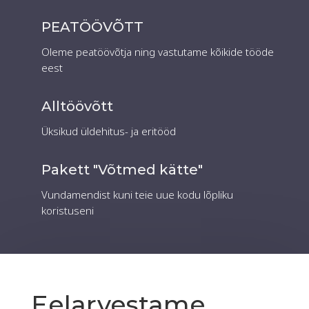
PEATÖÖVÕTT
Oleme peatöövõtja ning vastutame kõikide tööde
eest
Alltöövõtt
Üksikud üldehitus- ja eritööd
Pakett "Võtmed kätte"
Vundamendist kuni teie uue kodu lõpliku
koristuseni
Eelarvestame